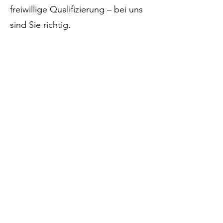
freiwillige Qualifizierung – bei uns
sind Sie richtig.
Professioneller
Sanitätsdienst
für jede
Veranstaltung